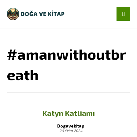
#amanwithoutbr
eath
Katyn Katliamı
Dogavekitap
20 Ekim 2024