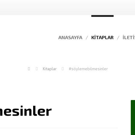
ANASAYFA
KITAPLAR
İLET
Kitaplar
#söylemebilmesinler
esinler