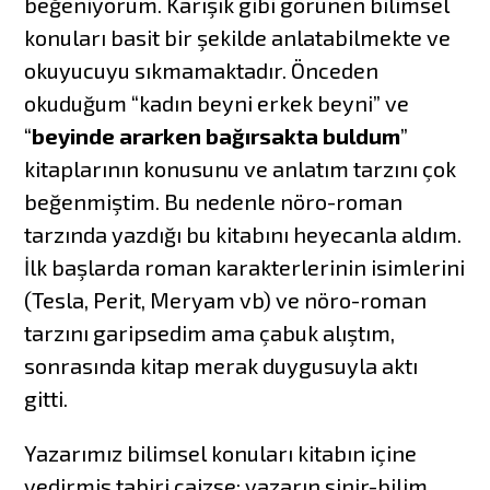
beğeniyorum. Karışık gibi görünen bilimsel
konuları basit bir şekilde anlatabilmekte ve
okuyucuyu sıkmamaktadır. Önceden
okuduğum “kadın beyni erkek beyni” ve
“
beyinde ararken bağırsakta buldum
”
kitaplarının konusunu ve anlatım tarzını çok
beğenmiştim. Bu nedenle nöro-roman
tarzında yazdığı bu kitabını heyecanla aldım.
İlk başlarda roman karakterlerinin isimlerini
(Tesla, Perit, Meryam vb) ve nöro-roman
tarzını garipsedim ama çabuk alıştım,
sonrasında kitap merak duygusuyla aktı
gitti.
Yazarımız bilimsel konuları kitabın içine
yedirmiş tabiri caizse; yazarın sinir-bilim