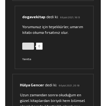
dogavekitap
dedi ki:
6 Eylül 2021, 16:13
Yorumunuz için teşekkürler, umarım
kitabı okuma fırsatınız olur.
0
Yanıtla
Hülya Gencer
dedi ki:
6 Eylül 2021, 20:18
Uzun zamandan sonra okuduğum en
güzel kitaplardan biriydi hem bilimsel