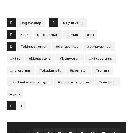
Dogavekitap
6 Eylül 2021
Kitap
Nöro-Roman
Roman
Yerli
#bilimselroman
#dogavekitap
#elmayayinevi
#kitap
#kitapsevgisi
#kitapyorum
#kitapyorumu
#nöroroman
#okudumbitti
#piamater
#roman
#serkankaraismailoglu
#severekokuyorum
#sinirbilim
#yerli
1