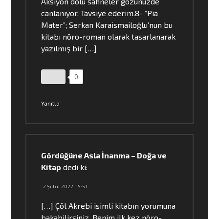
Aksiyon dolu sahneler gözünüzde
canlanıyor. Tavsiye ederim.8- “Pia
Mater”; Serkan Karaismailoğlu’nun bu
kitabı nöro-roman olarak tasarlanarak
yazılmış bir […]
0
Yanıtla
Gördüğüne Asla İnanma – Doğa ve
Kitap
dedi ki:
2 Şubat 2022, 15:51
[…] Çöl Akrebi isimli kitabın yorumuna
bakabilirsiniz. Benim ilk kez nöro-