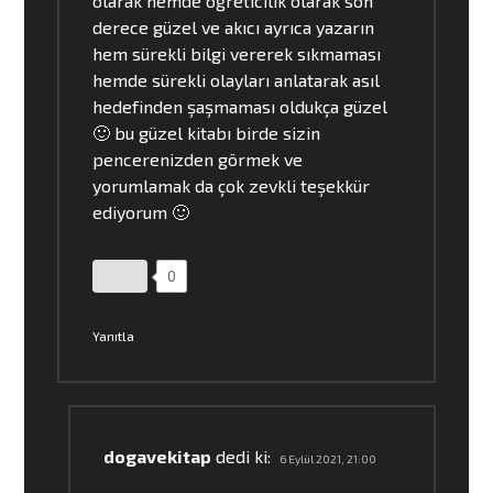
olarak hemde öğreticilik olarak son
derece güzel ve akıcı ayrıca yazarın
hem sürekli bilgi vererek sıkmaması
hemde sürekli olayları anlatarak asıl
hedefinden şaşmaması oldukça güzel
🙂 bu güzel kitabı birde sizin
pencerenizden görmek ve
yorumlamak da çok zevkli teşekkür
ediyorum 🙂
0
Yanıtla
dogavekitap
dedi ki:
6 Eylül 2021, 21:00