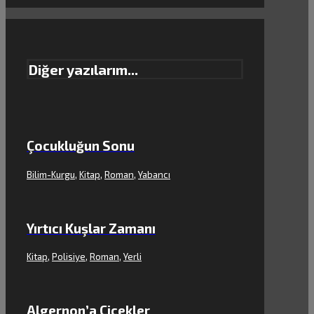
Diğer yazılarım...
Çocukluğun Sonu
Bilim-Kurgu
,
Kitap
,
Roman
,
Yabancı
Yırtıcı Kuşlar Zamanı
Kitap
,
Polisiye
,
Roman
,
Yerli
Algernon’a Çiçekler