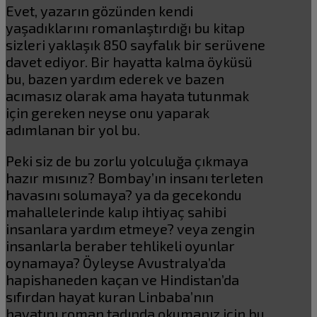
Evet, yazarın gözünden kendi
yaşadıklarını romanlaştırdığı bu kitap
sizleri yaklaşık 850 sayfalık bir serüvene
davet ediyor. Bir hayatta kalma öyküsü
bu, bazen yardım ederek ve bazen
acımasız olarak ama hayata tutunmak
için gereken neyse onu yaparak
adımlanan bir yol bu.
Peki siz de bu zorlu yolculuğa çıkmaya
hazır mısınız? Bombay’ın insanı terleten
havasını solumaya? ya da gecekondu
mahallelerinde kalıp ihtiyaç sahibi
insanlara yardım etmeye? veya zengin
insanlarla beraber tehlikeli oyunlar
oynamaya? Öyleyse Avustralya’da
hapishaneden kaçan ve Hindistan’da
sıfırdan hayat kuran Linbaba’nın
hayatını roman tadında okumanız için bu