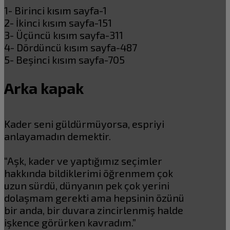
1- Birinci kısım sayfa-1
2- İkinci kısım sayfa-151
3- Üçüncü kısım sayfa-311
4- Dördüncü kısım sayfa-487
5- Beşinci kısım sayfa-705
Arka kapak
Kader seni güldürmüyorsa, espriyi
anlayamadın demektir.
“Aşk, kader ve yaptığımız seçimler
hakkında bildiklerimi öğrenmem çok
uzun sürdü, dünyanın pek çok yerini
dolaşmam gerekti ama hepsinin özünü
bir anda, bir duvara zincirlenmiş halde
işkence görürken kavradım.”