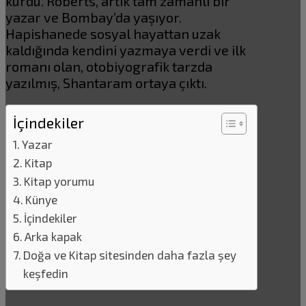
kurdu. Roberts, artık tam zamanlı bir
yazar ve Bombay’da yaşıyor.
Hapishanede sosyal hayattan uzak
kaldığında kendini yazmaya verdi ve ilk
romanı olan, otobiyografik tarzda
yazılmış, Shantaram ortaya çıktı.
İçindekiler
Yazar
Kitap
Kitap yorumu
Künye
İçindekiler
Arka kapak
Doğa ve Kitap sitesinden daha fazla şey
keşfedin