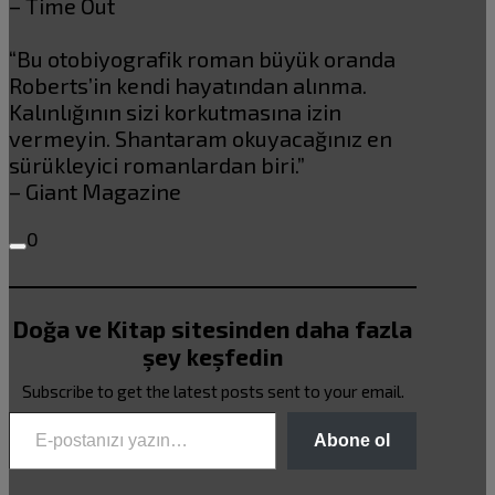
– Time Out
“Bu otobiyografik roman büyük oranda
Roberts’in kendi hayatından alınma.
Kalınlığının sizi korkutmasına izin
vermeyin. Shantaram okuyacağınız en
sürükleyici romanlardan biri.”
– Giant Magazine
0
Doğa ve Kitap sitesinden daha fazla
şey keşfedin
Subscribe to get the latest posts sent to your email.
E-postanızı yazın…
Abone ol